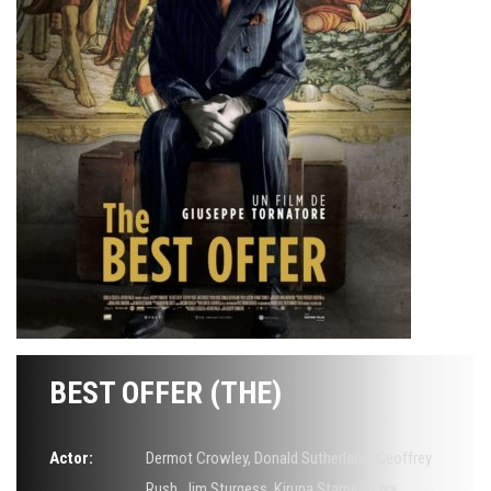
BEST OFFER (THE)
Actor:
Dermot Crowley
,
Donald Sutherland
,
Geoffrey
Rush
,
Jim Sturgess
,
Kiruna Stamell
,
Liya