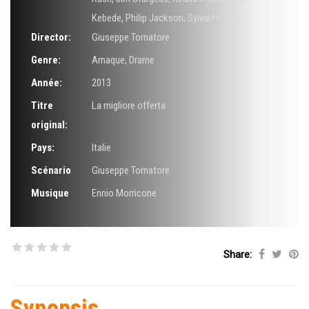
Kebede
,
Philip Jackson
,
Sylvia Hoeks
Director:
Giuseppe Tornatore
Genre:
Arnaque
,
Drame
Année:
2013
Titre
La migliore offerta
original:
Pays:
Italie
Scénario
Giuseppe Tornatore
Musique
Ennio Morricone
Share:
Synopsis