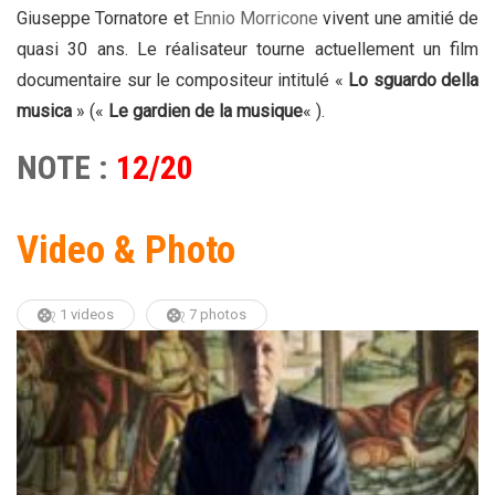
Giuseppe Tornatore et
Ennio Morricone
vivent une amitié de
quasi 30 ans. Le réalisateur tourne actuellement un film
documentaire sur le compositeur intitulé «
Lo sguardo della
musica
» («
Le gardien de la musique
« ).
NOTE :
12/20
Video & Photo
1 videos
7 photos