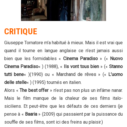
CRITIQUE
Giuseppe Tornatore m’a habitué à mieux. Mais il est vrai que
quand il tourne en langue anglaise ce n’est jamais aussi
bien que les formidables «
Cinema Paradiso
» («
Nuovo
Cinema Paradiso
« ) (1988), «
Ils vont tous bien
» («
Stanno
tutti bene
« )(1990) ou «
Marchand de rêves
» («
L’uomo
delle stelle
« ) (1995) tournés en italien.
Alors «
The best offer
» n’est pas non plus un infâme nanar.
Mais le film manque de la chaleur de ses films italo-
siciliens. Et peut-être que les défauts de ces derniers (je
pense à «
Baaria
» (2009) qui passaient par la puissance du
souffle de ses films, sont ici des freins au plaisir.)