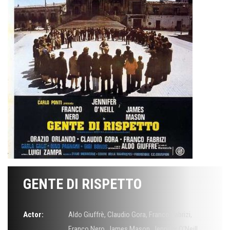
GENTE DI RISPETTO
Actor:
Aldo Giuffrè
,
Claudio Gora
,
Franco Fabrizi
,
Franco Nero
,
James Mason
,
Jennifer O'Neill
,