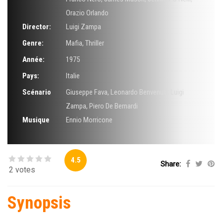
Orazio Orlando
Director:
Luigi Zampa
Genre:
Mafia
,
Thriller
Année:
1975
Pays:
Italie
Scénario
Giuseppe Fava
,
Leonardo Benvenuti
,
Luigi
Zampa
,
Piero De Bernardi
Musique
Ennio Morricone
4.5
Share:
2 votes
Synopsis