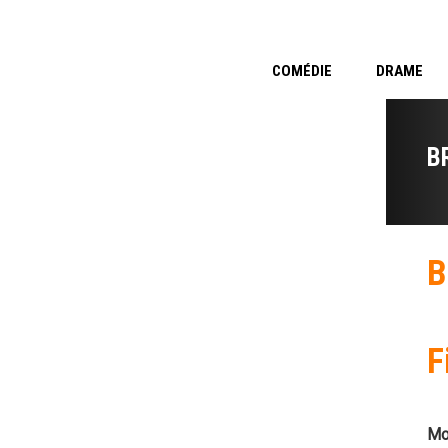
COMÉDIE
DRAME
B
B
F
Mo