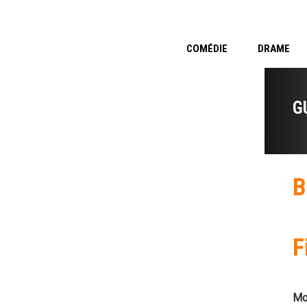
COMÉDIE
DRAME
G
B
F
Mo