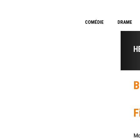
COMÉDIE
DRAME
H
B
F
Mo