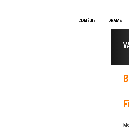
COMÉDIE
DRAME
V
B
F
Mo