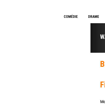
COMÉDIE
DRAME
W
B
F
Mo