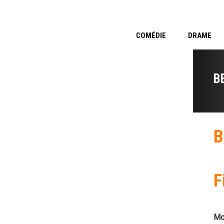
COMÉDIE
DRAME
B
B
F
Mo