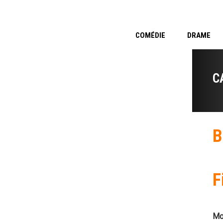
COMÉDIE
DRAME
C
B
F
Mo