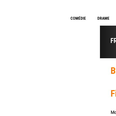
COMÉDIE
DRAME
F
B
F
Mo