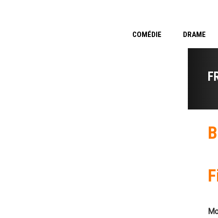
COMÉDIE
DRAME
F
B
F
Mo