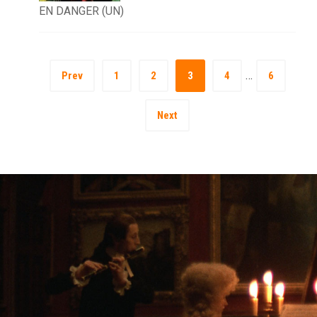
EN DANGER (UN)
…
Prev
1
2
3
4
6
Next