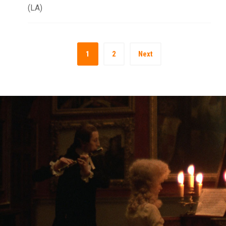
(LA)
1
2
Next