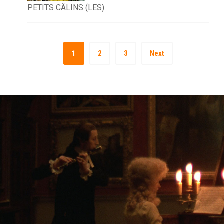
PETITS CÂLINS (LES)
1
2
3
Next