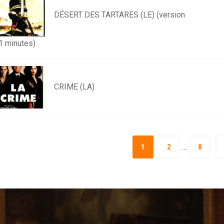
DÉSERT DES TARTARES (LE) (version
1 minutes)
CRIME (LA)
…
1
2
8