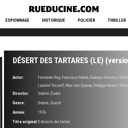
ESPIONNAGE
HISTORIQUE
POLICIER
THRILLER
DÉSERT DES TARTARES (LE) (versio
Actor:
Fernando Rey
,
Francisco Rabal
,
Giuliano Gemma
,
Helmu
Laurent Terzieff
,
Max von Sydow
,
Philippe Noiret
,
Vitt
Director:
Valerio Zurlini
Genre:
Drame
,
Guerre
Année:
1976
Titre original:
Il deserto dei tartari