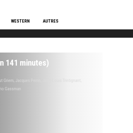
WESTERN
AUTRES
n 141 minutes)
t Griem
,
Jacques Perrin
,
Jean-Louis Trintignant
,
orio Gassman