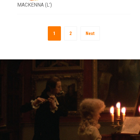
MACKENNA (L’)
1
2
Next