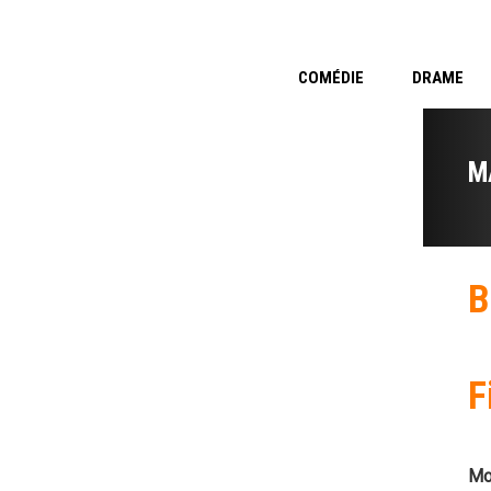
COMÉDIE
DRAME
M
B
F
Mo