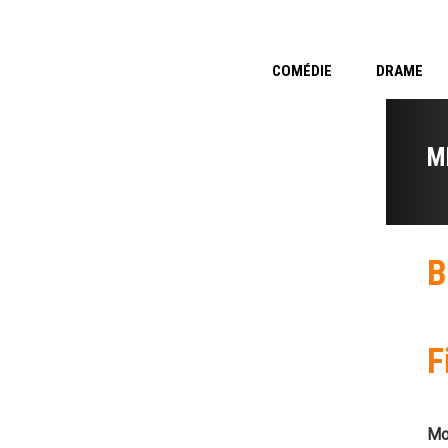
COMÉDIE
DRAME
M
B
F
Mo