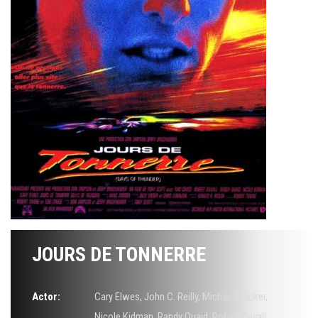
JOURS DE TONNERRE
Actor:
Cary Elwes
,
John C. Reilly
,
Michael Rooker
,
Nicole Kidman
,
Randy Quaid
,
Robert Duvall
,