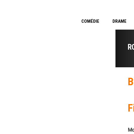
COMÉDIE
DRAME
R
B
F
Mo