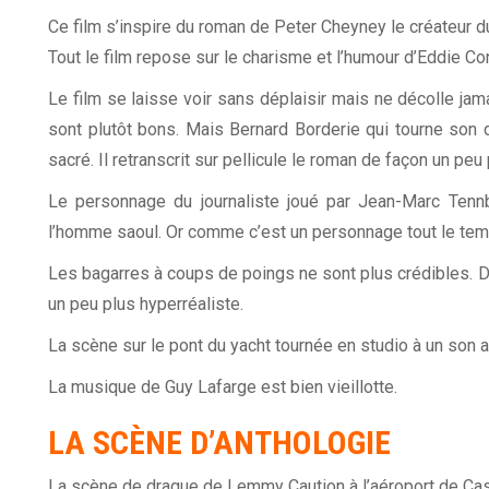
Ce film s’inspire du roman de Peter Cheyney le créateur
Tout le film repose sur le charisme et l’humour d’Eddie Co
Le film se laisse voir sans déplaisir mais ne décolle j
sont plutôt bons. Mais Bernard Borderie qui tourne son 
sacré. Il retranscrit sur pellicule le roman de façon un peu 
Le personnage du journaliste joué par Jean-Marc Tennbe
l’homme saoul. Or comme c’est un personnage tout le temps
Les bagarres à coups de poings ne sont plus crédibles. D
un peu plus hyperréaliste.
La scène sur le pont du yacht tournée en studio à un son 
La musique de Guy Lafarge est bien vieillotte.
LA SCÈNE D’ANTHOLOGIE
La scène de drague de Lemmy Caution à l’aéroport de Ca