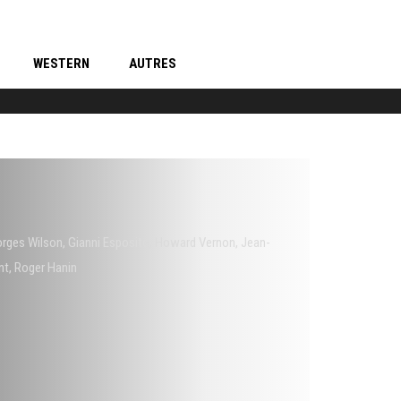
WESTERN
AUTRES
rges Wilson
,
Gianni Esposito
,
Howard Vernon
,
Jean-
nt
,
Roger Hanin