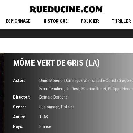
ESPIONNAGE
HISTORIQUE
POLICIER
THRILLER
MÔME VERT DE GRIS (LA)
Actor:
Dario Moreno
,
Dominique Wilms
,
Eddie Constatine
,
Geo
Marc Tennberg
,
Jo Dest
,
Maurice Ronet
,
Philippe Herse
Director:
Bernard Borderie
Genre:
Espionnage
,
Policier
Année:
1953
Pays:
France