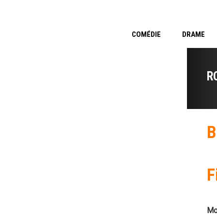
COMÉDIE
DRAME
R
B
F
Mo