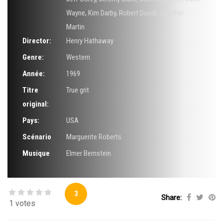
Wayne
,
Kim Darby
,
Robert Duvall
,
Strother
Martin
Director:
Henry Hathaway
Genre:
Western
Année:
1969
Titre
True grit
original:
Pays:
USA
Scénario
Marguerite Roberts
Musique
Elmer Bernstein
3
Share:
1 votes