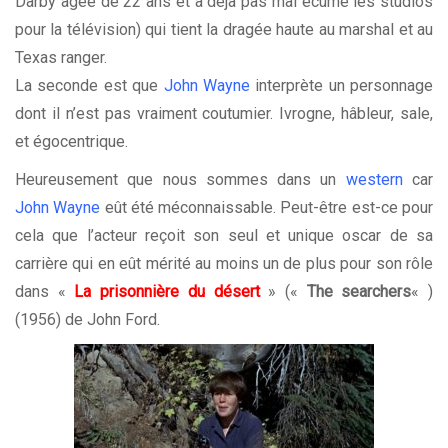
Darby âgée de 22 ans et a déjà pas mal écumé les studios
pour la télévision) qui tient la dragée haute au marshal et au
Texas ranger.
La seconde est que
John Wayne
interprète un personnage
dont il n’est pas vraiment coutumier. Ivrogne, hâbleur, sale,
et égocentrique.
Heureusement que nous sommes dans un
western
car
John Wayne
eût été méconnaissable. Peut-être est-ce pour
cela que l’acteur reçoit son seul et unique oscar de sa
carrière qui en eût mérité au moins un de plus pour son rôle
dans «
La prisonnière du désert
» («
The searchers
« )
(1956) de John Ford.