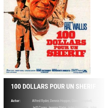
100 DOLLARS POUR UN SHERIF
Actor:
Alfred Ryder
,
Dennis Hopper
,
Glen Campbell
,
Jeff Corey
,
Jeremy Slate
,
John Doucette
,
John