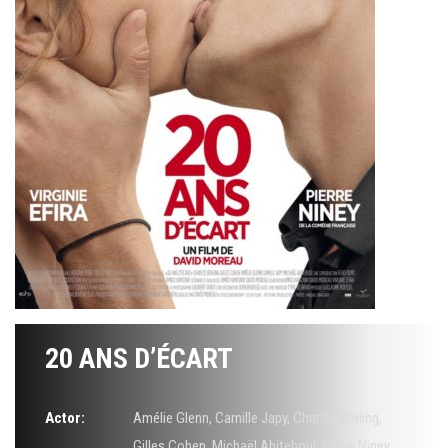
20 ANS D’ÉCART
Actor:
Amélie Glenn
,
Camille Japy
,
Charles Berling
,
Gilles Cohen
,
Michaël Abiteboul
,
Pierre Niney
,