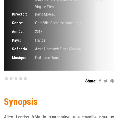
Virginie Efira
Director:
David Moreau
Genre:
Comédie
,
Comédie romantique
Année:
2013
Pays:
France
Scénario
Amro Hamzawi
,
David Moreau
Musique
Guillaume Roussel
Share:
Synopsis
Alice Lantins frôle la quarantaine, elle travaille pour un