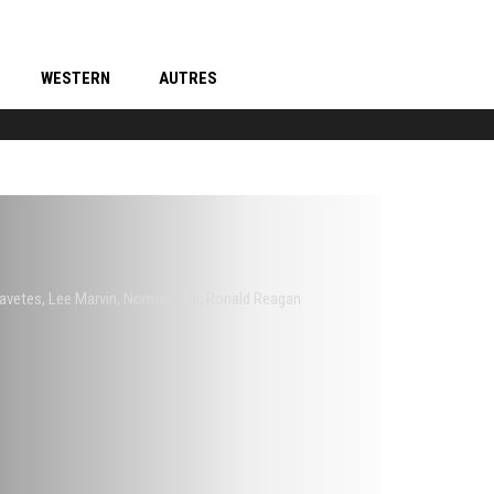
WESTERN
AUTRES
avetes
,
Lee Marvin
,
Norman Fell
,
Ronald Reagan