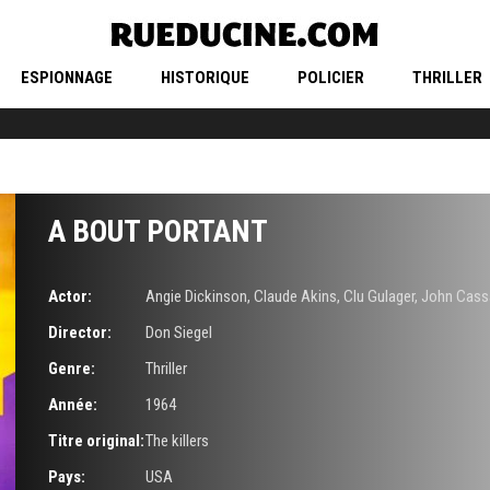
ESPIONNAGE
HISTORIQUE
POLICIER
THRILLER
A BOUT PORTANT
Actor:
Angie Dickinson
,
Claude Akins
,
Clu Gulager
,
John Cass
Director:
Don Siegel
Genre:
Thriller
Année:
1964
Titre original:
The killers
Pays:
USA