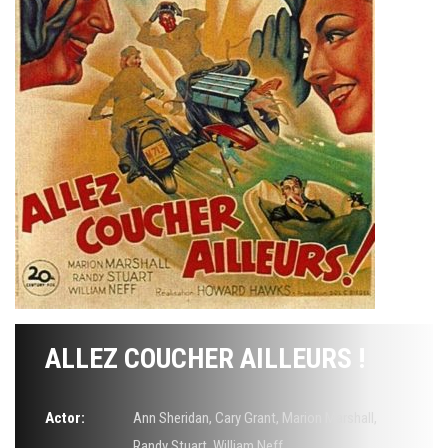
ALLEZ COUCHER AILLEURS !
Actor:
Ann Sheridan
,
Cary Grant
,
Marion Marshall
,
Randy Stuart
,
William Neff