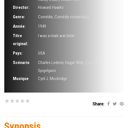
Director:
Howard Hawks
Genre:
Comédie
,
Comédie romantique
Année:
1949
Titre
I was a male war bride
original:
Pays:
USA
Scénario
Charles Lederer
,
Hagar Wide
,
Leonard
Spigelgass
Musique
Cyril J. Mockridge
Share:
Synopsis