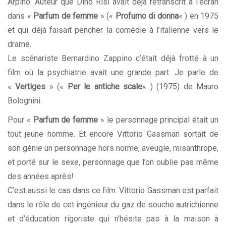
Arpino. Auteur que Dino Risi avait déjà retranscrit à l’écran
dans «
Parfum de femme
» («
Profumo di donna
« ) en 1975
et qui déjà faisait pencher la
comédie à l’italienne
vers le
drame.
Le scénariste Bernardino Zappino c’était déjà frotté à un
film où la psychiatrie avait une grande part. Je parle de
«
Vertiges
» («
Per le antiche scale
« ) (1975) de Mauro
Bolognini.
Pour «
Parfum de femme
» le personnage principal était un
tout jeune homme. Et encore Vittorio Gassman sortait de
son génie un personnage hors norme, aveugle, misanthrope,
et porté sur le sexe, personnage que l’on oublie pas même
des années après!
C’est aussi le cas dans ce film. Vittorio Gassman est parfait
dans le rôle de cet ingénieur du gaz de souche autrichienne
et d’éducation rigoriste qui n’hésite pas à la maison à