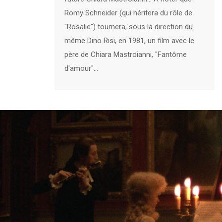
Romy Schneider (qui héritera du rôle de
"Rosalie") tournera, sous la direction du
même Dino Risi, en 1981, un film avec le
père de Chiara Mastroianni, "Fantôme
d'amour"...