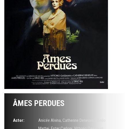
ÂMES PERDUES
Actor:
Anicée Alvina
,
Catherine Deneuve
,
Danilo
Mattei
,
Ester Carloni
,
Vittorio Gassman