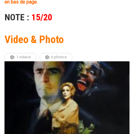
en bas de page.
NOTE :
15/20
Video & Photo
1 videos
6 photos