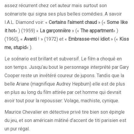
assez récurrent chez cet auteur mais surtout son
scénariste qui signa ses plus belles comédies. A savoir
I.A.L. Diamond voir: «
Certains l’aiment chaud
» («
Some like
it hot
« ) (1959) «
La garçonnière
» («
The appartment
« )
(1960), «
Avanti
!
» (1972) et «
Embrasse-moi idiot
» («
Kiss
me, stupid
« ).
Le scénario est brillant et subversif. Le film a choqué en
son temps. Jusqu’au bout le personnage interprété par Gary
Cooper reste un invétéré coureur de jupons. Tandis que la
belle Ariane (magnifique Audrey Hepburn) elle est de plus
en plus au long du film attirée par cet homme qui devrait
avoir tout pour la repousser: Volage, machiste, cynique.
Maurice Chevalier en détective privé tire bien son épingle
du jeu, et son américain mâtiné d’accent de titi parisien est
un pur régal.