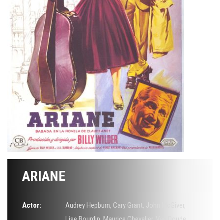
ARIANE
Actor:
Audrey Hepburn
,
Cary Grant
,
John McGiver
,
Lise Bourdin
,
Maurice Chevalier
,
Van Doude