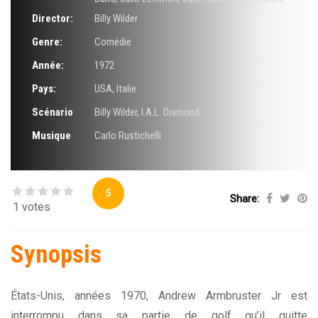
Director:
Billy Wilder
Genre:
Comédie
Année:
1972
Pays:
USA, Italie
Scénario
Billy Wilder
,
I.A.L. Diamond
Musique
Carlo Rustichelli
5
Share:
1 votes
Synopsis
États-Unis, années 1970, Andrew Armbruster Jr est
interrompu dans sa partie de golf qu’il quitte