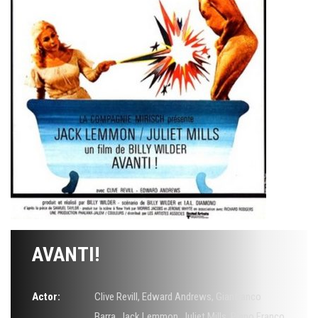
AVANTI!
Actor:
Clive Revill
,
Edward Andrews
,
Gianfranco
Barra
,
Jack Lemmon
,
Juliet Mills
,
Pippo Franco