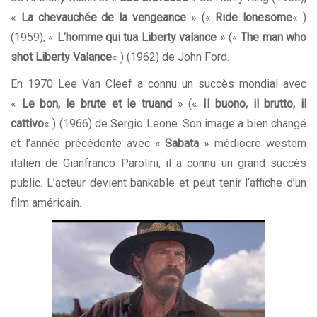
«
La chevauchée de la vengeance
» («
Ride lonesome
« )
(1959), «
L’homme qui tua Liberty valance
» («
The man who
shot Liberty Valance
« ) (1962) de John Ford.
En 1970 Lee Van Cleef a connu un succès mondial avec
«
Le bon, le brute et le truand
» («
Il buono, il brutto, il
cattivo
« ) (1966) de
Sergio Leone
. Son image a bien changé
et l’année précédente avec «
Sabata
» médiocre
western
italien
de Gianfranco Parolini, il a connu un grand succès
public. L’acteur devient bankable et peut tenir l’affiche d’un
film américain.