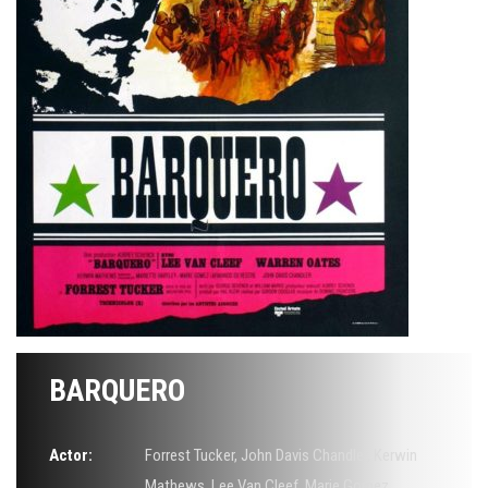
BARQUERO
Actor:
Forrest Tucker
,
John Davis Chandler
,
Kerwin
Mathews
,
Lee Van Cleef
,
Marie Gomez
,