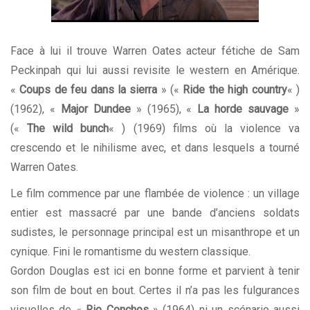
Face à lui il trouve Warren Oates acteur fétiche de Sam
Peckinpah qui lui aussi revisite le western en Amérique.
«
Coups de feu dans la sierra
» («
Ride the high country
« )
(1962), «
Major Dundee
» (1965), «
La horde sauvage
»
(«
The wild bunch
« ) (1969) films où la violence va
crescendo et le nihilisme avec, et dans lesquels a tourné
Warren Oates.
Le film commence par une flambée de violence : un village
entier est massacré par une bande d’anciens soldats
sudistes, le personnage principal est un misanthrope et un
cynique. Fini le romantisme du western classique.
Gordon Douglas est ici en bonne forme et parvient à tenir
son film de bout en bout. Certes il n’a pas les fulgurances
visuelles de «
Rio Conchos
» (1964) ni un scénario aussi