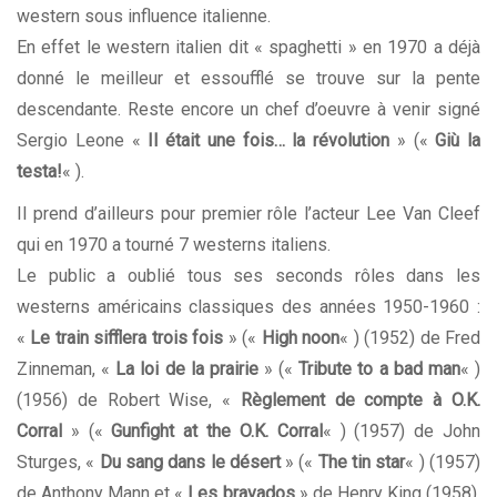
western sous influence italienne.
En effet le
western italien
dit « spaghetti » en 1970 a déjà
donné le meilleur et essoufflé se trouve sur la pente
descendante. Reste encore un chef d’oeuvre à venir signé
Sergio Leone
«
Il était une fois… la révolution
» («
Giù la
testa!
« ).
Il prend d’ailleurs pour premier rôle l’acteur Lee Van Cleef
qui en 1970 a tourné 7
westerns italien
s
.
Le public a oublié tous ses seconds rôles dans les
westerns américains classiques des années 1950-1960 :
«
Le train sifflera trois fois
» («
High noon
« ) (1952) de Fred
Zinneman, «
La loi de la prairie
» («
Tribute to a bad man
« )
(1956) de Robert Wise, «
Règlement de compte à O.K.
Corral
» («
Gunfight at the O.K. Corral
« ) (1957) de John
Sturges, «
Du sang dans le désert
» («
The tin star
« ) (1957)
de Anthony Mann et «
Les bravados
» de Henry King (1958),