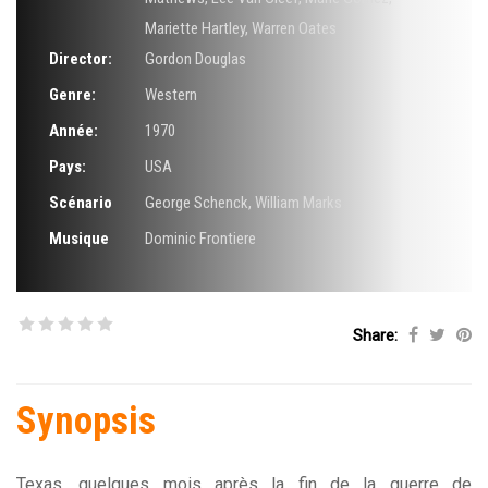
Mariette Hartley
,
Warren Oates
Director:
Gordon Douglas
Genre:
Western
Année:
1970
Pays:
USA
Scénario
George Schenck
,
William Marks
Musique
Dominic Frontiere
Share:
Synopsis
Texas, quelques mois après la fin de la guerre de