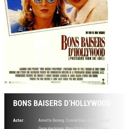
BONS BAISERS D’HOLLYWOOD
Actor:
Annette Bening
,
Conrad Bain
,
Dennis Quaid
,
Gene Hackman
,
Mary Wickes
,
Meryl Streep
,