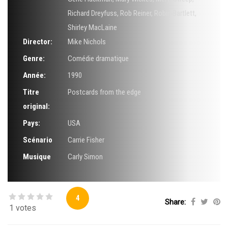
Richard Dreyfuss
,
Rob Reiner
,
Robin Bartlett
,
Shirley MacLaine
Director:
Mike Nichols
Genre:
Comédie dramatique
Année:
1990
Titre
Postcards from the edge
original:
Pays:
USA
Scénario
Carrie Fisher
Musique
Carly Simon
4
Share:
1 votes