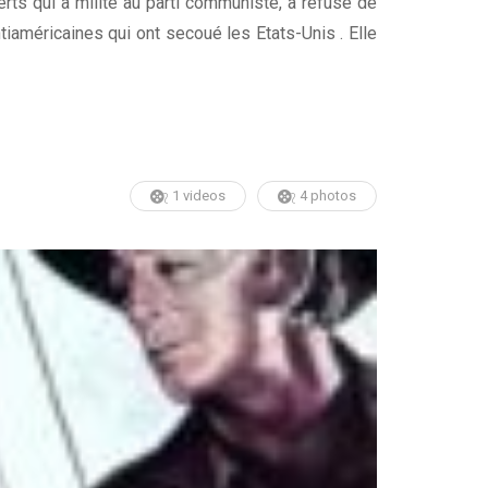
ts qui a milité au parti communiste, a refusé de
américaines qui ont secoué les Etats-Unis . Elle
1 videos
4 photos