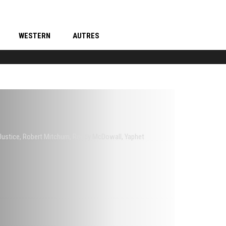
WESTERN
AUTRES
Justice
,
Robert Mitchum
,
Roddy McDowall
,
Yaphet