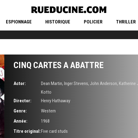
ESPIONNAGE
HISTORIQUE
POLICIER
THRILLER
CINQ CARTES A ABATTRE
Actor:
Dean Martin
,
Inger Stevens
,
John Anderson
,
Katherine 
Kotto
Director:
Henry Hathaway
Genre:
Western
Année:
1968
Titre original:
Five card studs