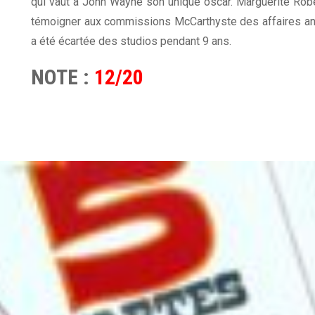
qui vaut à John Wayne son unique oscar. Marguerite Rober
témoigner aux commissions McCarthyste des affaires anti
a été écartée des studios pendant 9 ans.
NOTE :
12/20