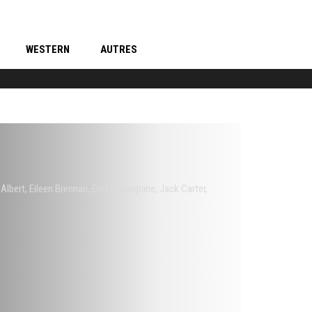
WESTERN
AUTRES
 Albert
,
Eileen Brennan
,
Ernest Borgnine
,
Jack Carter
,