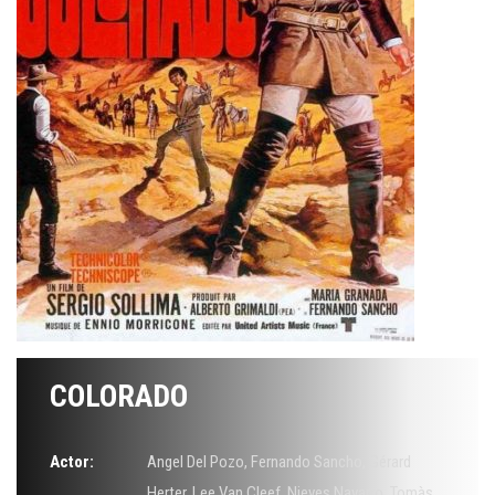
COLORADO
Actor:
Angel Del Pozo
,
Fernando Sancho
,
Gérard
Herter
,
Lee Van Cleef
,
Nieves Navarro
,
Tomàs