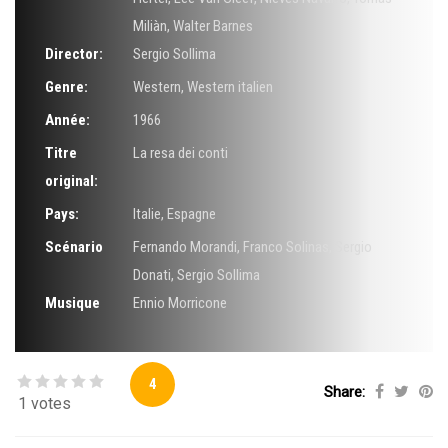
Miliàn
,
Walter Barnes
Director:
Sergio Sollima
Genre:
Western
,
Western italien
Année:
1966
Titre
La resa dei conti
original:
Pays:
Italie, Espagne
Scénario
Fernando Morandi
,
Franco Solinas
,
Sergio
Donati
,
Sergio Sollima
Musique
Ennio Morricone
4
Share:
1 votes