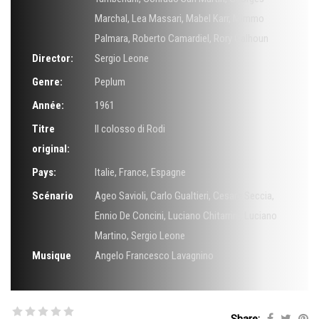
Marchal
,
Lea Massari
,
Mabel Karr
,
Mimmo
Palmara
,
Roberto Camardiel
,
Rory Calhoun
Director:
Sergio Leone
Genre:
Peplum
Année:
1961
Titre
Il colosso di Rodi
original:
Pays:
Italie, France, Espagne
Scénario
Ageo Savioli
,
Carlo Gualtieri
,
Cesare Seccia
,
Ennio De Concini
,
Luciano Chitarrini
,
Luciano
Martino
,
Sergio Leone
Musique
Angelo Francesco Lavagnino