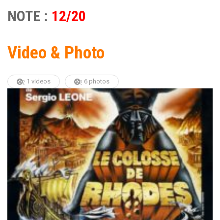
NOTE :
12/20
Video & Photo
1 videos
6 photos