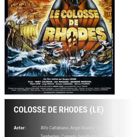
COLOSSE DE RHODES (LE)
Actor:
Alfo Caltabiano
,
Angel Aranda
,
Carlo
Tamberlani
,
Conrado San Martin
,
Georges