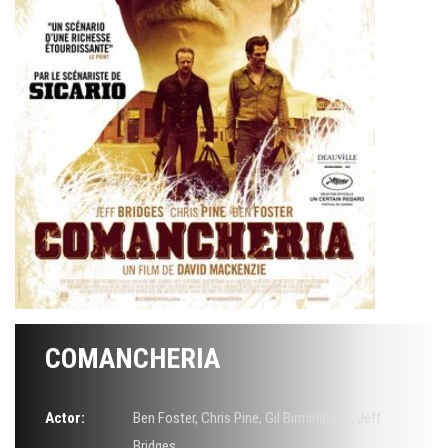
COMANCHERIA
Actor:
Ben Foster
,
Chris Pine
,
Gil Birmingham
,
Jeff
Bridges