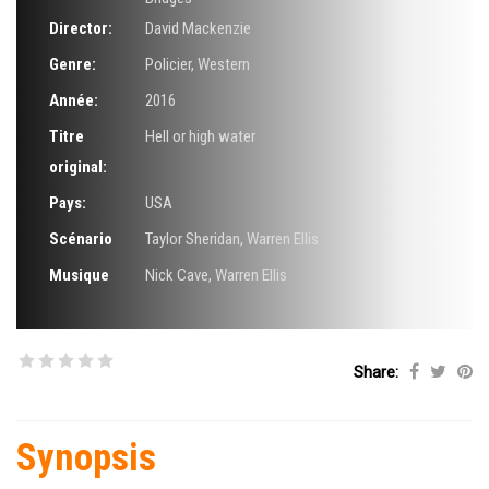
Director:
David Mackenzie
Genre:
Policier
,
Western
Année:
2016
Titre
Hell or high water
original:
Pays:
USA
Scénario
Taylor Sheridan
,
Warren Ellis
Musique
Nick Cave
,
Warren Ellis
Share:
Synopsis