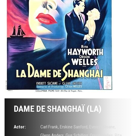
DAME DE SHANGHAÏ (LA)
Actor:
Carl Frank
,
Erskine Sanford
,
Everett Sloane
,
Glenn Anders
,
Gus Schilling
,
Orson Welles
,
Rita