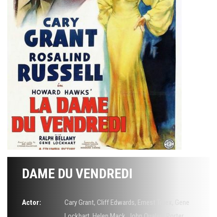
DAME DU VENDREDI
Actor:
Cary Grant
,
Cliff Edwards
,
Ernest Truex
,
Gene
Lockhart
,
Helen Mack
,
John Qualen
,
Porter