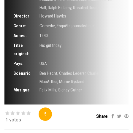
Hall
,
Ralph Bellamy
,
Rosalind Russell
Director:
Howard Hawks
Genre:
Comédie
,
Enquête journalistique
Année:
1940
Titre
His girl friday
original:
Pays:
USA
Scénario
Ben Hecht
,
Charles Lederer
,
Charles
MacArthur
,
Morrie Ryskind
Musique
Felix Mills
,
Sidney Cutner
5
Share:
1 votes