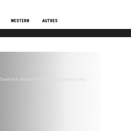
WESTERN
AUTRES
 Davidovich
,
Michael Michele
,
Scott Speedman
,
Ving