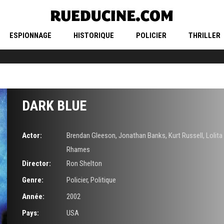
ESPIONNAGE
HISTORIQUE
POLICIER
THRILLER
DARK BLUE
Actor:
Brendan Gleeson
,
Jonathan Banks
,
Kurt Russell
,
Lolita
Rhames
Director:
Ron Shelton
Genre:
Policier
,
Politique
Année:
2002
Pays:
USA