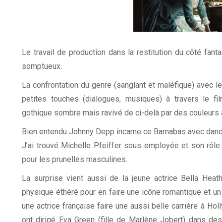
Le travail de production dans la restitution du côté fan
somptueux.
La confrontation du genre (sanglant et maléfique) avec l
petites touches (dialogues, musiques) à travers le 
gothique sombre mais ravivé de ci-delà par des couleurs ac
Bien entendu Johnny Depp incarne ce Barnabas avec dand
J’ai trouvé Michelle Pfeiffer sous employée et son rôle
pour les prunelles masculines.
La surprise vient aussi de la jeune actrice Bella Heath
physique éthéré pour en faire une icône romantique et un 
une actrice française faire une aussi belle carrière à Ho
ont dirigé Eva Green (fille de Marlène Jobert) dans d