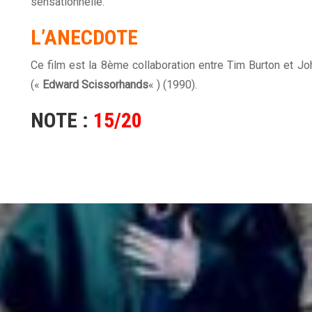
sensationnelle.
L’ANECDOTE
Ce film est la 8ème collaboration entre Tim Burton et 
(«
Edward Scissorhands
« ) (1990).
NOTE :
15/20