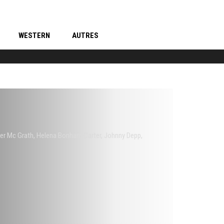
WESTERN
AUTRES
ver Mc Grath
,
Helena Bonham Carter
,
Johnny Depp
,