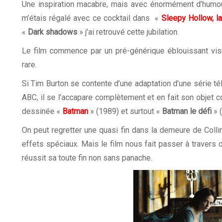
Une inspiration macabre, mais avec énormément d’humour
m’étais régalé avec ce cocktail dans «
Sleepy Hollow, l
«
Dark shadows
» j’ai retrouvé cette jubilation.
Le film commence par un pré-générique éblouissant visu
rare.
Si Tim Burton se contente d’une adaptation d’une série té
ABC, il se l’accapare complètement et en fait son objet c
dessinée «
Batman
» (1989) et surtout «
Batman le défi
» 
On peut regretter une quasi fin dans la demeure de Colli
effets spéciaux. Mais le film nous fait passer à travers d
réussit sa toute fin non sans panache.