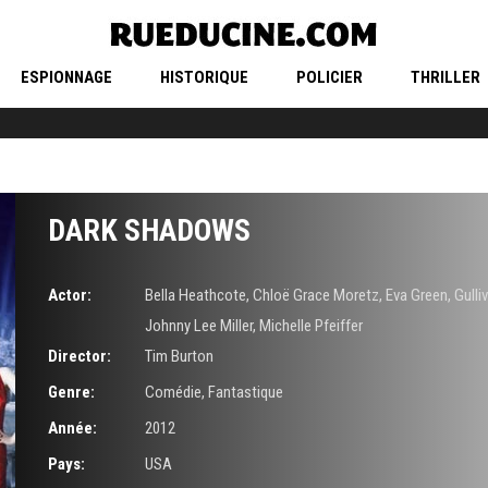
ESPIONNAGE
HISTORIQUE
POLICIER
THRILLER
DARK SHADOWS
Actor:
Bella Heathcote
,
Chloë Grace Moretz
,
Eva Green
,
Gulli
Johnny Lee Miller
,
Michelle Pfeiffer
Director:
Tim Burton
Genre:
Comédie
,
Fantastique
Année:
2012
Pays:
USA