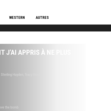
WESTERN
AUTRES
 J’AI APPRIS À NE PLUS
,
Sterling Hayden
,
Tracy Reed
love the bomb