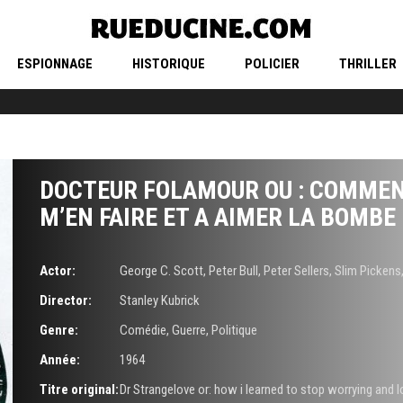
ESPIONNAGE
HISTORIQUE
POLICIER
THRILLER
DOCTEUR FOLAMOUR OU : COMMENT
M’EN FAIRE ET A AIMER LA BOMBE
Actor:
George C. Scott
,
Peter Bull
,
Peter Sellers
,
Slim Pickens
Director:
Stanley Kubrick
Genre:
Comédie
,
Guerre
,
Politique
Année:
1964
Titre original:
Dr Strangelove or: how i learned to stop worrying and 