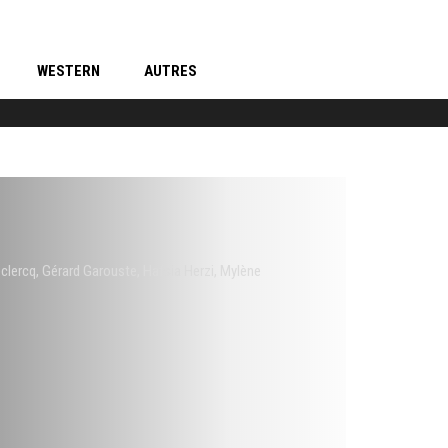
WESTERN
AUTRES
eclercq
,
Gérard Garouste
,
Hafsia Herzi
,
Mylène