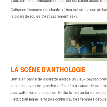
Vous dire si le politiquement correct qui bannit alcool et
Catherine Deneuve qui chante « Dieu est un fumeur de ha
la cigarette roulée c’est sacrément sexy!
LA SCÈNE D’ANTHOLOGIE
Bettie en panne de cigarette aborde un vieux paysan breton.
la cuisine avec de grandes difficultés à cause de ses mai
pour cette femme inconnue. Bettie le fait parler de sa j
il était tout jeune. Il n’a pas connu d’autres femmes depuis