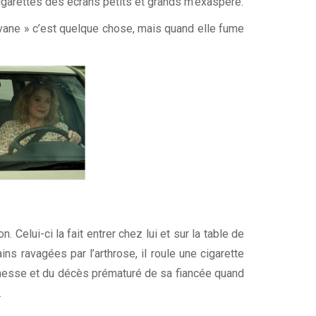
 cigarettes des écrans petits et grands m’exaspère.
vane » c’est quelque chose, mais quand elle fume
 Celui-ci la fait entrer chez lui et sur la table de
ns ravagées par l’arthrose, il roule une cigarette
eunesse et du décès prématuré de sa fiancée quand
.