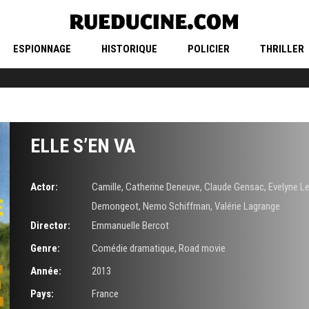
ESPIONNAGE
HISTORIQUE
POLICIER
THRILLER
ELLE S’EN VA
Actor:
Camille
,
Catherine Deneuve
,
Claude Gensac
,
Evelyne L
Demongeot
,
Nemo Schiffman
,
Valérie Lagrange
Director:
Emmanuelle Bercot
Genre:
Comédie dramatique
,
Road movie
Année:
2013
Pays:
France