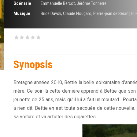
Scénario
Emmanuelle Bercot
,
Jérôme Tonnerre
Musique
Brice Davoli
,
Claude Nougaro
,
Pierre-jean de Béranger
,
Synopsis
Bretagne années 2010, Bettie la belle soixantaine d’années
mère. Ce soir-là cette dernière apprend à Bettie que son
jeunette de 25 ans, mais qu’il lui a fait un moutard. Pourta
a rien dit. Bettie en est toute secouée de cette nouvelle
sa voiture et va acheter des cigarettes…