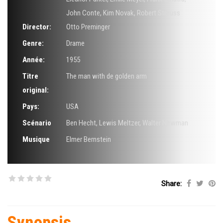
John Conte
,
Kim Novak
,
Robert Strauss
Director:
Otto Preminger
Genre:
Drame
Année:
1955
Titre
The man with de golden arm
original:
Pays:
USA
Scénario
Ben Hecht
,
Lewis Meltzer
,
Walter Newman
Musique
Elmer Bernstein
Share:
Synopsis