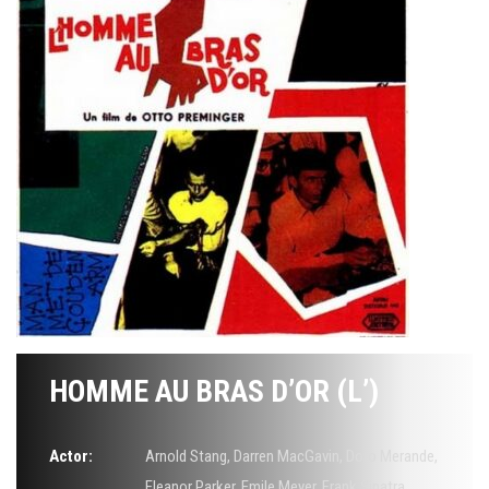
HOMME AU BRAS D’OR (L’)
Actor:
Arnold Stang
,
Darren MacGavin
,
Doro Merande
,
Eleanor Parker
,
Emile Meyer
,
Frank Sinatra
,