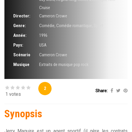
Cruise
Director:
Cameron Crowe
Genre:
Comédie
,
Comédie romantique
,
Sport
Année:
1996
Pays:
USA
Scénario
Cameron Crowe
Musique
Extraits de musique pop rock
2
Share:
1 votes
Synopsis
Jerry Maguire est un agent sportif (il gère les contrats