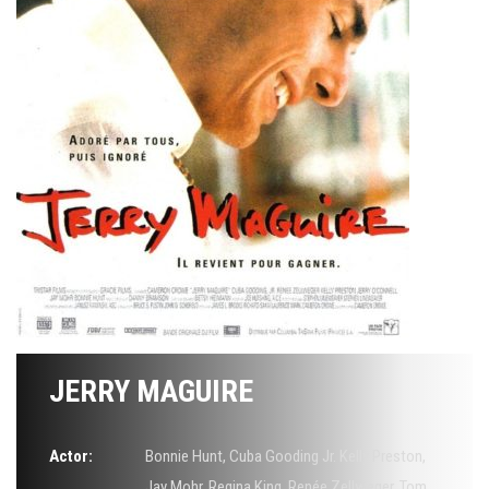
JERRY MAGUIRE
Actor:
Bonnie Hunt
,
Cuba Gooding Jr. Kelly Preston
,
Jay Mohr
,
Regina King
,
Renée Zellweger
,
Tom