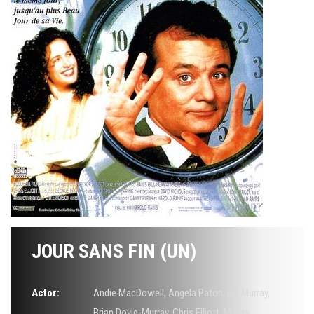
JOUR SANS FIN (UN)
Actor:
Andie MacDowell
,
Angela Paton
,
Bill Murray
,
Brian Doyle-Murray
,
Chris Elliott
,
Marita