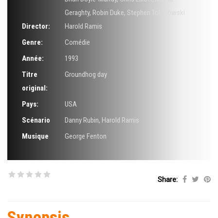
Geraghty
,
Robin Duke
,
Stephen Tobolowski
Director:
Harold Ramis
Genre:
Comédie
Année:
1993
Titre
Groundhog day
original:
Pays:
USA
Scénario
Danny Rubin
,
Harold Ramis
Musique
George Fenton
Share:
Synopsis