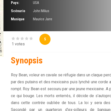
Pays:
USA
Scénario
John Milius
Musique
Maurice Jarre
5
1 votes
Synopsis
Roy Bean, voleur en cavale se réfugie dans un claque perd
par des putains et des mexicains puis lynché une corde au
rompt. Roy Bean est secouru par une jeune mexicaine. A pe
ce qui bouge. Les morts enterrés, il décide de s’autoproc
dans cette contrée oubliée de tous. La loi y sera des 
Secondé par un quarteron d’ex-pilleurs de banqu