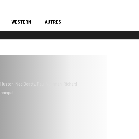
WESTERN
AUTRES
 Huston
,
Ned Beatty
,
Paul Newman
,
Richard
rincipal