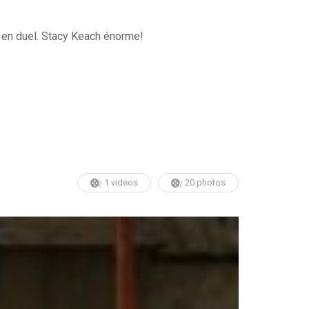
 en duel. Stacy Keach énorme!
1 videos
20 photos