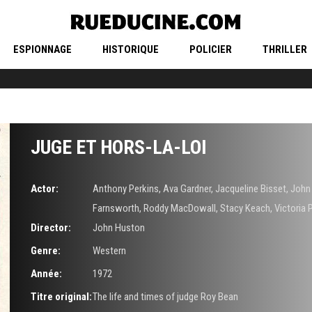
ESPIONNAGE
HISTORIQUE
POLICIER
THRILLER
JUGE ET HORS-LA-LOI
Actor:
Anthony Perkins
,
Ava Gardner
,
Jacqueline Bisset
,
John
Farnsworth
,
Roddy MacDowall
,
Stacy Keach
,
Victoria P
Director:
John Huston
Genre:
Western
Année:
1972
Titre original:
The life and times of judge Roy Bean