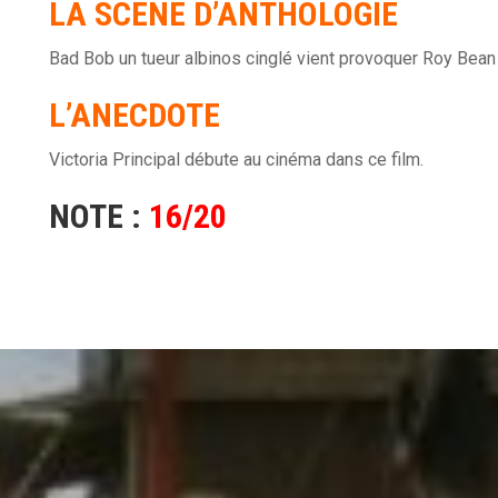
LA
SCÈNE
D’ANTHOLOGIE
Bad Bob un tueur albinos cinglé vient provoquer Roy Bean
L’ANECDOTE
Victoria Principal débute au cinéma dans ce film.
NOTE :
16/20