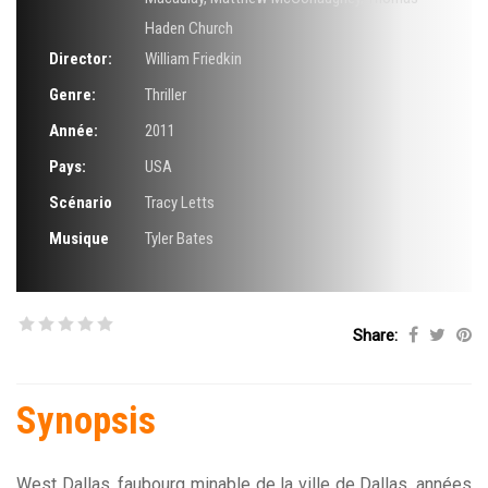
Haden Church
Director:
William Friedkin
Genre:
Thriller
Année:
2011
Pays:
USA
Scénario
Tracy Letts
Musique
Tyler Bates
Share:
Synopsis
West Dallas, faubourg minable de la ville de Dallas, années