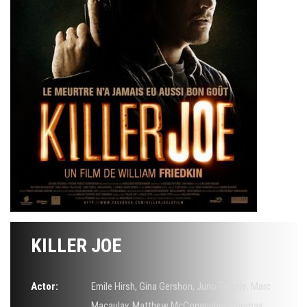
KILLER JOE
Actor:
Emile Hirsh
,
Gina Gershon
,
Juno Temple
,
Marc
Macaulay
,
Matthew McConaughey
,
Thomas