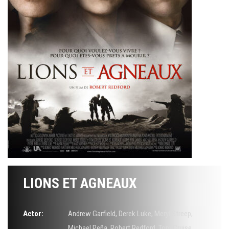
LIONS ET AGNEAUX
Actor:
Andrew Garfield
,
Derek Luke
,
Meryl Streep
,
Michael Peña
,
Robert Redford
,
Tom Cruise