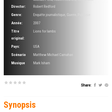
Director:
Robert Redford
Genre:
Enquête journalistique
,
Guerre
,
Politique
Année:
2007
Titre
Lions for lambs
original:
Pays:
USA
Scénario
Matthew Michael Carnahan
Musique
Mark Isham
Share:
Synopsis