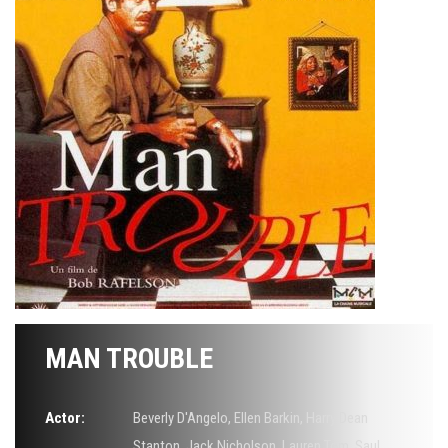
MAN TROUBLE
Actor:
Beverly D'Angelo
,
Ellen Barkin
,
Harry Dean
Stanton
,
Jack Nicholson
,
Lauren Tom
,
Saul