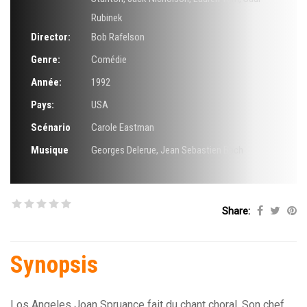
Rubinek
Director:
Bob Rafelson
Genre:
Comédie
Année:
1992
Pays:
USA
Scénario
Carole Eastman
Musique
Georges Delerue
,
Jean Sebastien Bach
Share:
Synopsis
Los Angeles Joan Spruance fait du chant choral. Son chef